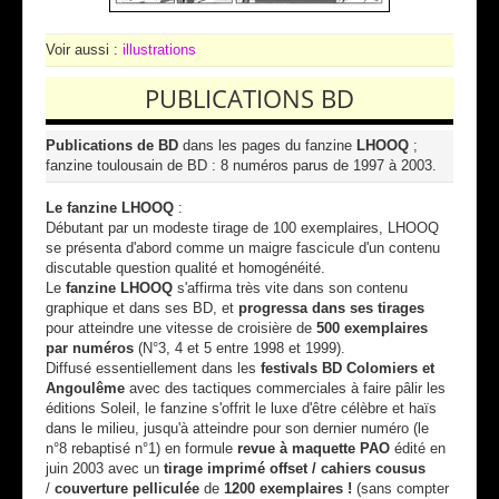
Voir aussi :
illustrations
PUBLICATIONS BD
Publications de BD
dans les pages du fanzine
LHOOQ
;
fanzine toulousain de BD : 8 numéros parus de 1997 à 2003.
Le fanzine LHOOQ
:
Débutant par un modeste tirage de 100 exemplaires, LHOOQ
se présenta d'abord comme un maigre fascicule d'un contenu
discutable question qualité et homogénéité.
Le
fanzine LHOOQ
s'affirma très vite dans son contenu
graphique et dans ses BD, et
progressa dans ses tirages
pour atteindre une vitesse de croisière de
500 exemplaires
par numéros
(N°3, 4 et 5 entre 1998 et 1999).
Diffusé essentiellement dans les
festivals BD Colomiers et
Angoulême
avec des tactiques commerciales à faire pâlir les
éditions Soleil, le fanzine s'offrit le luxe d'être célèbre et haïs
dans le milieu, jusqu'à atteindre pour son dernier numéro (le
n°8 rebaptisé n°1) en formule
revue à maquette PAO
édité en
juin 2003 avec un
tirage imprimé offset /
cahiers cousus
/
couverture pelliculée
de
1200 exemplaires !
(sans compter