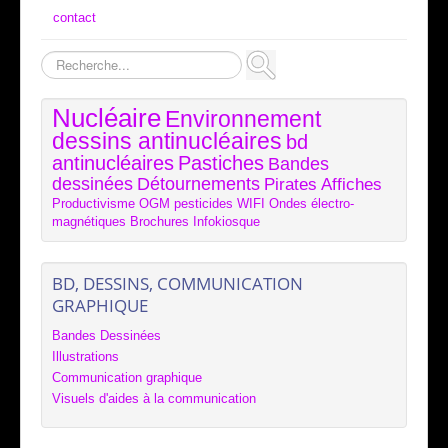
contact
Rechercher
Nucléaire
Environnement
dessins antinucléaires
bd
antinucléaires
Pastiches
Bandes
dessinées
Détournements
Pirates
Affiches
Productivisme
OGM
pesticides
WIFI
Ondes électro-
magnétiques
Brochures
Infokiosque
BD, DESSINS, COMMUNICATION
GRAPHIQUE
Bandes Dessinées
Illustrations
Communication graphique
Visuels d'aides à la communication