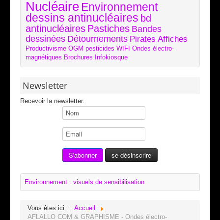
Nucléaire
Environnement
dessins antinucléaires
bd
antinucléaires
Pastiches
Bandes
dessinées
Détournements
Pirates
Affiches
Productivisme
OGM
pesticides
WIFI
Ondes électro-
magnétiques
Brochures
Infokiosque
Newsletter
Recevoir la newsletter.
Environnement : visuels de sensibilisation
Vous êtes ici :
Accueil
AFLALLO COM & GRAPHISME - Ondes électro-