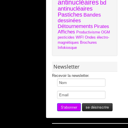
antinucléaires
bd
antinucléaires
Pastiches
Bandes
dessinées
Détournements
Pirates
Affiches
Productivisme
OGM
pesticides
WIFI
Ondes électro-
magnétiques
Brochures
Infokiosque
Newsletter
Recevoir la newsletter.