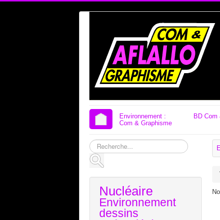
Environnement :
BD Com 
Com & Graphisme
Rechercher
E
Nucléaire
No
Environnement
dessins