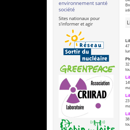
environnement santé
Br
société
in
Sites nationaux pour
L
s'informer et agir
Li
47
lu
Ph
32
to
Li
14
ma
Li
23
ma
Li
38
to