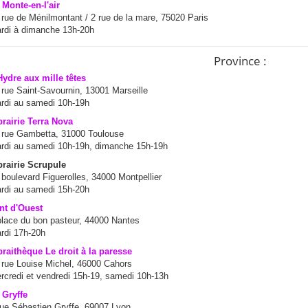
 Monte-en-l'air
 rue de Ménilmontant / 2 rue de la mare, 75020 Paris
rdi à dimanche 13h-20h
Province :
Hydre aux mille têtes
 rue Saint-Savournin, 13001 Marseille
rdi au samedi 10h-19h
brairie Terra Nova
 rue Gambetta, 31000 Toulouse
rdi au samedi 10h-19h, dimanche 15h-19h
brairie Scrupule
 boulevard Figuerolles, 34000 Montpellier
rdi au samedi 15h-20h
nt d'Ouest
place du bon pasteur, 44000 Nantes
rdi 17h-20h
braithèque Le droit à la paresse
 rue Louise Michel, 46000 Cahors
rcredi et vendredi 15h-19, samedi 10h-13h
 Gryffe
rue Sébastien Gryffe, 69007 Lyon