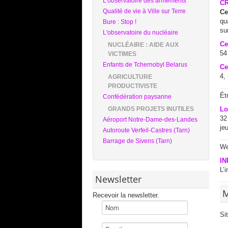
L’observatoire des armements
C
Qualité de vie à Ville sur Terre
Ce
qu
Bure : Stop !
su
L'observatoire du nucléaire
Ce
NUCLÉAIRE : AIDE AUX
54
VICTIMES
Enfants de Tchernobyl Belarus
Ce
4,
AGRICULTURE
PRODUCTIVISTE
Ét
Confédération paysanne
Lo
GRANDS PROJETS INUTILES
32
Aéroport Notre-Dame-des-Landes
je
Autoroute Verfeil-Castres (Tarn)
Barrage de Sivens (Tarn)
We
I
L’
Newsletter
M
Recevoir la newsletter.
Si