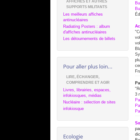
AFFICHES ET AUTRES
Bu
SUPPORTS MILITANTS
Bu
Les meilleurs affiches
Éd
antinucléaires
Ac
Radiating Posters : album
"C
d'affiches antinucléaires
vo
Les détournements de billets
vo
Bl
Sy
pl
Pour aller plus loin...
ce
Fr
LIRE, ÉCHANGER,
COMPRENDRE ET AGIR
Pa
"R
Livres, librairies, espaces,
3 
infokiosques, médias
Pa
Nucléaire : sélection de sites
Pa
infokiosque
Pa
So
pa
di
Ecologie
Be