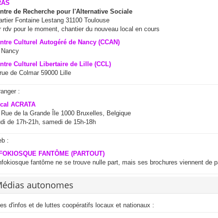
RAS
ntre de Recherche pour l'Alternative Sociale
artier Fontaine Lestang 31100 Toulouse
r rdv pour le moment, chantier du nouveau local en cours
ntre Culturel Autogéré de Nancy (CCAN)
 Nancy
ntre Culturel Libertaire de Lille (CCL)
 rue de Colmar 59000 Lille
ranger :
cal ACRATA
 Rue de la Grande Île 1000 Bruxelles, Belgique
udi de 17h-21h, samedi de 15h-18h
b :
NFOKIOSQUE FANTÔME (PARTOUT)
infokiosque fantôme ne se trouve nulle part, mais ses brochures viennent de pa
édias autonomes
tes d'infos et de luttes coopératifs locaux et nationaux :