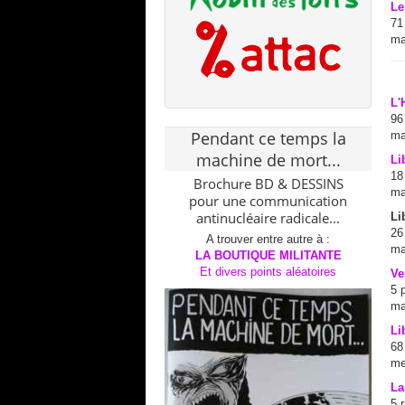
Le
71
ma
L'
96
Pendant ce temps la
ma
machine de mort...
Li
18
Brochure BD & DESSINS
ma
pour une communication
antinucléaire radicale...
Li
26
A trouver entre autre à :
ma
LA BOUTIQUE MILITANTE
Et divers points aléatoires
Ve
5 
ma
Li
68
me
La
5 