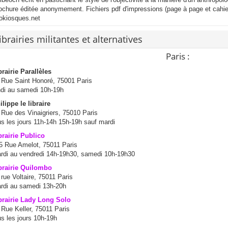
ochure éditée anonymement. Fichiers pdf d'impressions (page à page et cahie
fokiosques.net
ibrairies militantes et alternatives
Paris :
brairie Parallèles
 Rue Saint Honoré, 75001 Paris
ndi au samedi 10h-19h
ilippe le libraire
 Rue des Vinaigriers, 75010 Paris
us les jours 11h-14h 15h-19h sauf mardi
brairie Publico
5 Rue Amelot, 75011 Paris
rdi au vendredi 14h-19h30, samedi 10h-19h30
brairie Quilombo
 rue Voltaire, 75011 Paris
rdi au samedi 13h-20h
brairie Lady Long Solo
 Rue Keller, 75011 Paris
us les jours 10h-19h