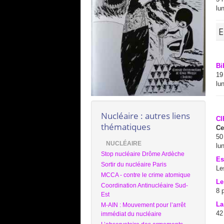
lu
E
Bi
19
lu
Nucléaire : autres liens
CI
thématiques
Ce
50
NUCLÉAIRE
lu
Stop nucléaire Drôme Ardèche
Es
Sortir du nucléaire Paris
Le
MCCA - contre le crime atomique
Le
Coordination Antinucléaire Sud-
8 
Est
La
M-AIN : Mouvement pour l’arrêt
42
immédiat du nucléaire