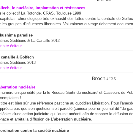
lfech, le nucléaire, implantation et résistances
r le collectif La Rotonde, CRAS, Toulouse 1999
capitulatif chronologique très exhaustif des luttes contre la centrale de Golf
r les groupes d'influences libertaires. Volumineux ouvrage richement documen
kushima paradise
tines Séditions & La Canaille 2012
r site éditeur
 canaille à Golfech
tines Séditions 2013
r site éditeur
Brochures
aberration nucléaire
 numéro unique édité par la le Réseau 'Sortir du nucléaire' et Casseurs de Pu
exemplaires !
 titre est bien sûr une référence pastiche au quotidien Libération. Pour l'anecd
apprécia pas que son quotidien soit parodié (curieux pour un journal dit "de g
cléaire' d'une action judiciaire qui l'aurait anéanti afin de stopper la diffusion de
nace et arrêta la diffusion de
L'aberration nucléaire
.
ordination contre la société nucléaire