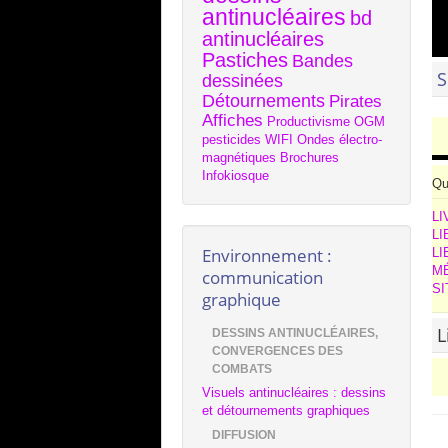
antinucléaires
bd
antinucléaires
Pastiches
Bandes
S
dessinées
Détournements
Pirates
Affiches
Productivisme
OGM
pesticides
WIFI
Ondes électro-
magnétiques
Brochures
Infokiosque
Qu
L
LI
Environnement :
L
M
communication
SI
graphique
L
DESSINS ANTINUCLÉAIRES,
CONVERGENCES DES
COMBATS
Visuels antinucléaires : dessins
et détournements graphiques
DIFFUSION