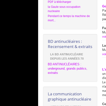
PDF à télécharger
Go
la Gaule sous occupation
Pa
nucleaire
Ré
Pendant ce temps la machine de
pa
mort...
Fu
Mu
voi
BD antinucléaires :
Recensement & extraits
La
Mu
voi
LA BD ANTINUCLÉAIRE
DEPUIS LES ANNÉES 70
BD ANTINUCLÉAIRES :
underground, grands publics,
L'
extraits
un
d'
Le
n'
nu
La communication
me
graphique antinucléaire
Co