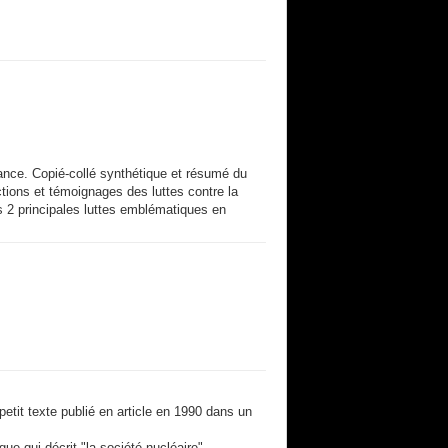
rance. Copié-collé synthétique et résumé du
actions et témoignages des luttes contre la
s 2 principales luttes emblématiques en
 petit texte publié en article en 1990 dans un
gue qui décrit "la société nucléaire".