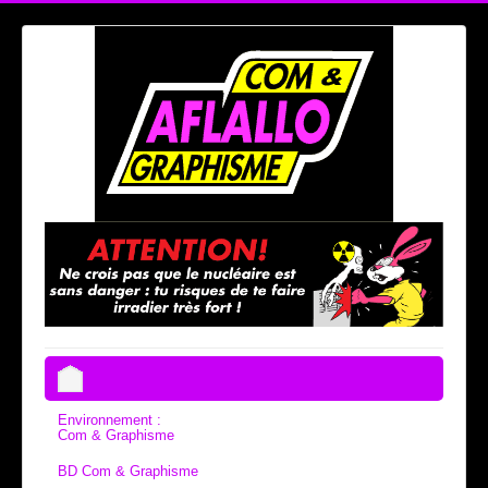
Environnement :
Com & Graphisme
BD Com & Graphisme