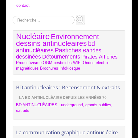
contact
Rechercher
Nucléaire
Environnement
dessins antinucléaires
bd
antinucléaires
Pastiches
Bandes
dessinées
Détournements
Pirates
Affiches
Productivisme
OGM
pesticides
WIFI
Ondes électro-
magnétiques
Brochures
Infokiosque
BD antinucléaires : Recensement & extraits
LA BD ANTINUCLÉAIRE DEPUIS LES ANNÉES 70
BD ANTINUCLÉAIRES : underground, grands publics,
extraits
La communication graphique antinucléaire