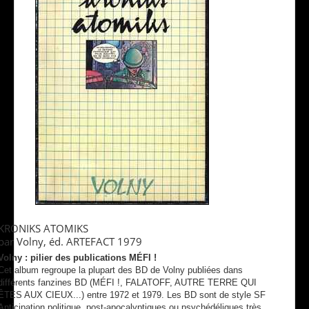
KRONIKS ATOMIKS
par Volny, éd. ARTEFACT 1979
Volny : pilier des publications MÉFI !
Cet album regroupe la plupart des BD de Volny publiées dans
différents fanzines BD (MÉFI !, FALATOFF, AUTRE TERRE QUI
ÊTES AUX CIEUX...) entre 1972 et 1979. Les BD sont de style SF
Anticipation politique, post-apocalyptiques ou psychédéliques très