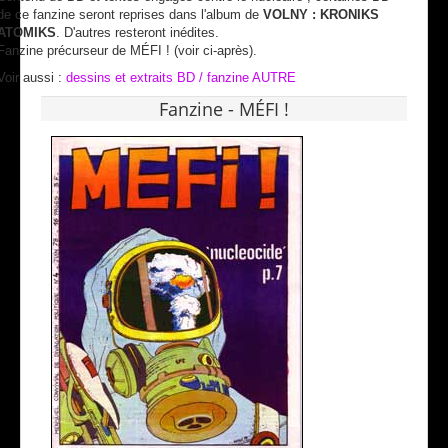
de ce fanzine seront reprises dans l'album de
VOLNY : KRONIKS
ATOMIKS
. D'autres resteront inédites.
Fanzine précurseur de MÉFI ! (voir ci-après).
Voir aussi :
dessins et extraits BD / fanzine AUTRE
Fanzine - MÉFI !