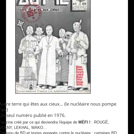
Autre terre qui êtes aux cieux... (le nucléaire nous pompe
l'air)
Un seul numéro publié en 1976.
Fanzine créé par ce qui deviendra l'équipe de
MÉFI !
: ROUGÉ,
VOLNY, LEKHAL, MAKO...
Contenu de BD et textes engagés contre le nucléaire ; certaines BD