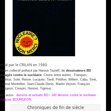
édité par le CRILAN en 1980
Album collectif préfacé par Haroun Tazieff, de
dessinateurs BD
engagés contre le nucléaire
. Citons entre autres : Franquin,
Moebius, Solé, Reiser, Lucques, Tardi, Pétillon, Willem, Cabu, Siné,
Chantal Montellier, Jean-Claude Denis, Martin Veyron, François
Bourgeon, Crespin, Honoré, Tignous...
Voir aussi :
dessins et extraits BD / 140 dessins contre le nucléaire :
François BOURGEO
N
Chroniques de fin de siècle