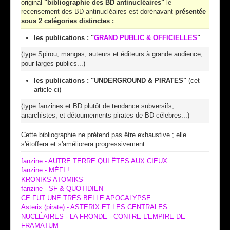
original
"bibliographie des BD antinucléaires"
le
recensement des BD antinucléaires est dorénavant
présentée
sous 2 catégories distinctes :
les publications : "
GRAND PUBLIC & OFFICIELLES
"
(type Spirou, mangas, auteurs et éditeurs à grande audience,
pour larges publics...)
les publications : "UNDERGROUND & PIRATES"
(cet
article-ci)
(type fanzines et BD plutôt de tendance subversifs,
anarchistes, et détournements pirates de BD célebres...)
Cette bibliographie ne prétend pas être exhaustive ; elle
s'étoffera et s'améliorera progressivement
fanzine - AUTRE TERRE QUI ÊTES AUX CIEUX...
fanzine - MÉFI !
KRONIKS ATOMIKS
fanzine - SF & QUOTIDIEN
CE FUT UNE TRÈS BELLE APOCALYPSE
Asterix (pirate) - ASTERIX ET LES CENTRALES
NUCLÉAIRES - LA FRONDE - CONTRE L'EMPIRE DE
FRAMATUM