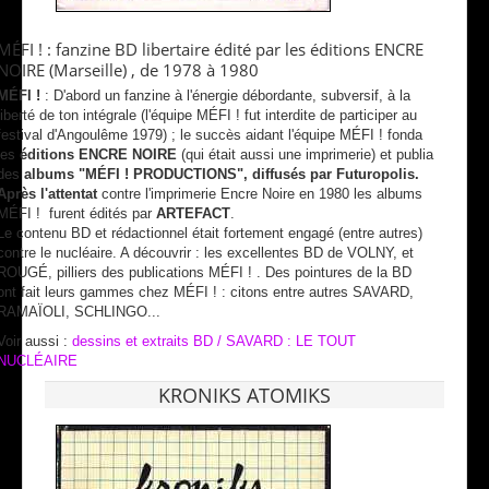
MÉFI ! : fanzine BD libertaire édité par les éditions ENCRE
NOIRE (Marseille) , de 1978 à 1980
MÉFI !
: D'abord un fanzine à l'énergie débordante, subversif, à la
liberté de ton intégrale (l'équipe MÉFI ! fut interdite de participer au
festival d'Angoulême 1979) ; le succès aidant l'équipe MÉFI ! fonda
les
éditions ENCRE NOIRE
(qui était aussi une imprimerie) et publia
des
albums "MÉFI ! PRODUCTIONS", diffusés par Futuropolis.
Après l'attentat
contre l'imprimerie Encre Noire en 1980 les albums
MÉFI ! furent édités par
ARTEFACT
.
Le contenu BD et rédactionnel était fortement engagé (entre autres)
contre le nucléaire. A découvrir : les excellentes BD de VOLNY, et
ROUGÉ, pilliers des publications MÉFI ! . Des pointures de la BD
ont fait leurs gammes chez MÉFI ! : citons entre autres SAVARD,
RAMAÏOLI, SCHLINGO...
Voir aussi :
dessins et extraits BD / SAVARD : LE TOUT
NUCLÉAIRE
KRONIKS ATOMIKS