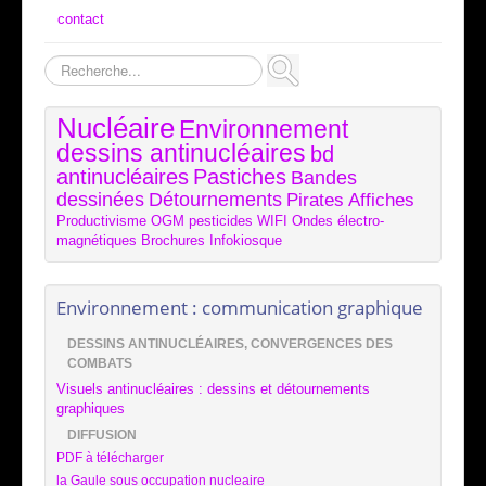
contact
Rechercher
Nucléaire
Environnement
dessins antinucléaires
bd
antinucléaires
Pastiches
Bandes
dessinées
Détournements
Pirates
Affiches
Productivisme
OGM
pesticides
WIFI
Ondes électro-
magnétiques
Brochures
Infokiosque
Environnement : communication graphique
DESSINS ANTINUCLÉAIRES, CONVERGENCES DES
COMBATS
Visuels antinucléaires : dessins et détournements
graphiques
DIFFUSION
PDF à télécharger
la Gaule sous occupation nucleaire