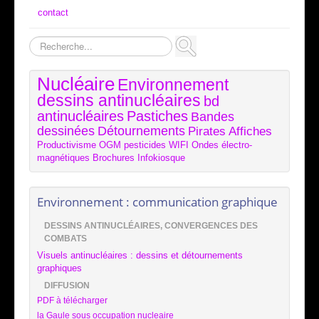
contact
Rechercher
Nucléaire
Environnement
dessins antinucléaires
bd
antinucléaires
Pastiches
Bandes
dessinées
Détournements
Pirates
Affiches
Productivisme
OGM
pesticides
WIFI
Ondes électro-
magnétiques
Brochures
Infokiosque
Environnement : communication graphique
DESSINS ANTINUCLÉAIRES, CONVERGENCES DES
COMBATS
Visuels antinucléaires : dessins et détournements
graphiques
DIFFUSION
PDF à télécharger
la Gaule sous occupation nucleaire