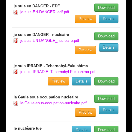
je suis en DANGER - EDF
Download
je-suis-EN-DANGER_edf.pdf
Preview
Details
je suis en DANGER - nucléaire
Download
je-suis-EN-DANGER_nucleaire.pdf
Details
Preview
je suis IRRADIE - Tchernobyl-Fukushima
je-suis-IRRADIE_Tchernobyl-Fukushima.pdf
Preview
Details
Download
la Gaule sous occupation nucleaire
Download
la-Gaule-sous-occupation-nucleaire.pdf
Details
Preview
le nucléaire tue
Details
Download