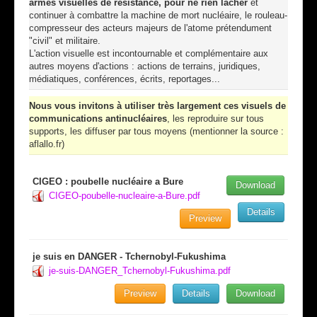
armes visuelles de résistance, pour ne rien lâcher
et
continuer à combattre la machine de mort nucléaire, le rouleau-
compresseur des acteurs majeurs de l'atome prétendument
"civil" et militaire.
L'action visuelle est incontournable et complémentaire aux
autres moyens d'actions : actions de terrains, juridiques,
médiatiques, conférences, écrits, reportages...
Nous vous invitons à utiliser très largement ces visuels de
communications antinucléaires
, les reproduire sur tous
supports, les diffuser par tous moyens (mentionner la source :
aflallo.fr)
CIGEO : poubelle nucléaire a Bure
Download
CIGEO-poubelle-nucleaire-a-Bure.pdf
Details
Preview
je suis en DANGER - Tchernobyl-Fukushima
je-suis-DANGER_Tchernobyl-Fukushima.pdf
Preview
Details
Download