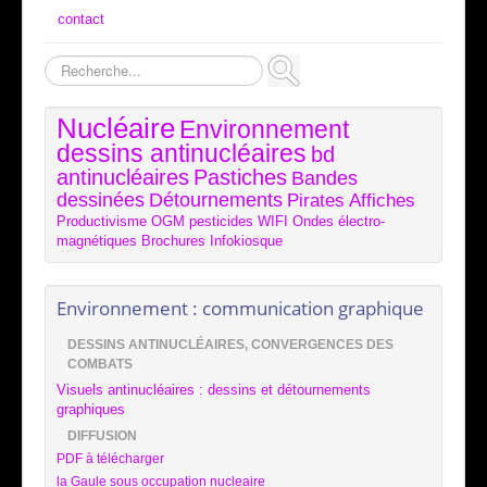
contact
Rechercher
Nucléaire
Environnement
dessins antinucléaires
bd
antinucléaires
Pastiches
Bandes
dessinées
Détournements
Pirates
Affiches
Productivisme
OGM
pesticides
WIFI
Ondes électro-
magnétiques
Brochures
Infokiosque
Environnement : communication graphique
DESSINS ANTINUCLÉAIRES, CONVERGENCES DES
COMBATS
Visuels antinucléaires : dessins et détournements
graphiques
DIFFUSION
PDF à télécharger
la Gaule sous occupation nucleaire