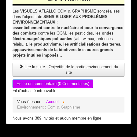
Les
VISUELS
AFLALLO COM & GRAPHISME sont réalisés
dans l'objectif de
SENSIBILISER AUX PROBLÈMES
ENVIRONNEMENTAUX
:
essentiellement contre le nucléaire
et
pour la convergence
des combats
contre les OGM, les pesticides, les
ondes
électro-magnétiques polluantes
(wifi, wimax, antennes
relais...), l
e productivisme, les artificialisations des terres,
appauvrissements de la biodiversité et autres grands
projets inutiles imposés...
Lire la suite : Objectifs de la partie environnement du
site
Ecrire un commentaire (0 Commentaires)
Fil d'actualité introuvable
Vous êtes ici :
Accueil
Environnement : Com & Graphisme
Nous avons 389 invités et aucun membre en ligne