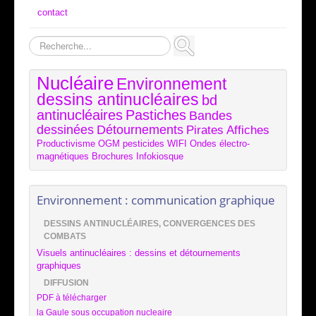
contact
Rechercher
Nucléaire
Environnement
dessins antinucléaires
bd
antinucléaires
Pastiches
Bandes
dessinées
Détournements
Pirates
Affiches
Productivisme
OGM
pesticides
WIFI
Ondes électro-
magnétiques
Brochures
Infokiosque
Environnement : communication graphique
DESSINS ANTINUCLÉAIRES, CONVERGENCES DES
COMBATS
Visuels antinucléaires : dessins et détournements
graphiques
DIFFUSION
PDF à télécharger
la Gaule sous occupation nucleaire