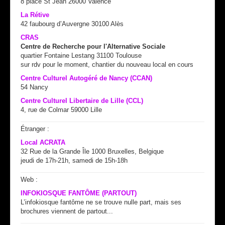
8 place St Jean 26000 Valence
La Rétive
42 faubourg d’Auvergne 30100 Alès
CRAS
Centre de Recherche pour l'Alternative Sociale
quartier Fontaine Lestang 31100 Toulouse
sur rdv pour le moment, chantier du nouveau local en cours
Centre Culturel Autogéré de Nancy (CCAN)
54 Nancy
Centre Culturel Libertaire de Lille (CCL)
4, rue de Colmar 59000 Lille
Étranger :
Local ACRATA
32 Rue de la Grande Île 1000 Bruxelles, Belgique
jeudi de 17h-21h, samedi de 15h-18h
Web :
INFOKIOSQUE FANTÔME (PARTOUT)
L’infokiosque fantôme ne se trouve nulle part, mais ses
brochures viennent de partout...