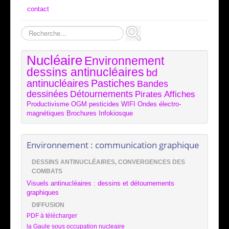
contact
Rechercher
Nucléaire
Environnement
dessins antinucléaires
bd
antinucléaires
Pastiches
Bandes
dessinées
Détournements
Pirates
Affiches
Productivisme
OGM
pesticides
WIFI
Ondes électro-
magnétiques
Brochures
Infokiosque
Environnement : communication graphique
DESSINS ANTINUCLÉAIRES, CONVERGENCES DES
COMBATS
Visuels antinucléaires : dessins et détournements
graphiques
DIFFUSION
PDF à télécharger
la Gaule sous occupation nucleaire