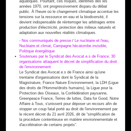
aquatiques. Pourtant, ces risques, identifiés dès les
années 1970, ont progressivement disparu du débat
public. À l'heure où le changement climatique accentue les
tensions sur la ressource en eau et la biodiversité, il
devient indispensable de réinterroger les arbitrages entre
production d'électricité, protection des milieux naturels et
adaptation aux nouvelles réalités climatiques.
-
Nos communiqués de presse
/
Le nucléaire et l'eau
,
Nucléaire et climat
,
Campagne hécatombe invisible
,
Politique énergétique
Soutenues par le Syndicat des Avocat.e.s de France, 30
organisations attaquent le décret de simplification du droit
de l'environnement
Le Syndicat des Avocat.e.s de France ainsi qu'une
trentaine d'organisations dont le Syndicat de la
Magistrature, France Nature Environnement, la LDH (Ligue
des droits de l'Homme/droits humains), la Ligue pour la
Protection des Oiseaux, la Confédération paysanne,
Greenpeace France, Terres de luttes, Data for Good, Notre
Affaire à Tous, s'unissent pour déposer un recours afin de
stopper un coup fatal porté au droit de l'environnement par
le récent décret du 21 avril 2026, dit de “simplification de
la procédure contentieuse en matière environnementale et
d'accélération de certains projets”.