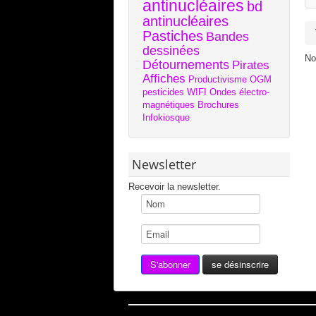
antinucléaires
bd
antinucléaires
Pastiches
Bandes
dessinées
No
Détournements
Pirates
Affiches
Productivisme
OGM
pesticides
WIFI
Ondes électro-
magnétiques
Brochures
Infokiosque
Newsletter
Recevoir la newsletter.