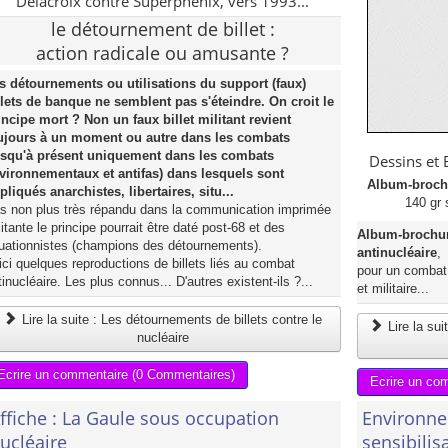
Delacroix contre Superphénix, vers 1993...
le détournement de billet :
action radicale ou amusante ?
s détournements ou utilisations du support (faux)
llets de banque ne semblent pas s'éteindre. On croit le
incipe mort ? Non un faux billet militant revient
ujours à un moment ou autre dans les combats
usqu'à présent uniquement dans les combats
Dessins et 
vironnementaux et antifas) dans lesquels sont
Album-broch
pliqués anarchistes, libertaires, situ...
140 gr 
s non plus très répandu dans la communication imprimée
litante le principe pourrait être daté post-68 et des
Album-brochur
tuationnistes (champions des détournements).
antinucléaire
,
ici quelques reproductions de billets liés au combat
pour un combat 
tinucléaire. Les plus connus... D'autres existent-ils ?...
et militaire...
Lire la suite : Les détournements de billets contre le
Lire la su
nucléaire
Ecrire un commentaire (0 Commentaires)
Ecrire un co
ffiche : La Gaule sous occupation
Environne
ucléaire
sensibilis