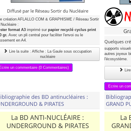
Diffusé par le Réseau Sortir du Nucléaire
e création AFLALLO COM & GRAPHISME / Réseau Sortir
 Nucléaire :
ster format A3
imprimé sur
papier recyclé cyclus print
Gr
0 gr.
Avec un pli central pour faciliter l'envoi ou le
assement en A4.
Quelques cr
supports visuel
Lire la suite : Affiche : La Gaule sous occupation
autres joyeux bi
nucléaire
l'écosystème.
Ecrire un commentaire (0 Commentaires)
Lire
Ecrire un co
ibliographie des BD antinucléaires :
Bibliograp
UNDERGROUND & PIRATES
GRAND PU
La BD ANTI-NUCLÉAIRE :
La 
UNDERGROUND & PIRATES
GRAND