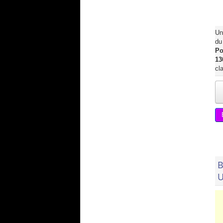
Un
du
Po
13
cl
B