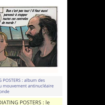
G POSTERS : album des
du mouvement antinucléaire
monde
IATING POSTERS : le