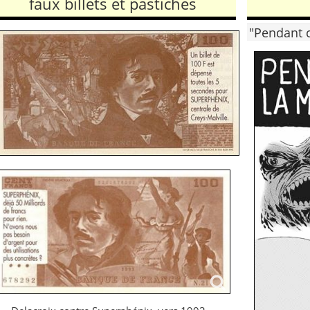
faux billets et pastiches
"Pendant c