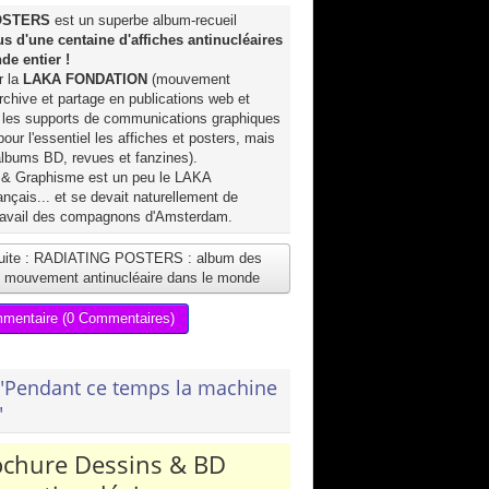
OSTERS
est un superbe album-recueil
us d'une centaine d'affiches antinucléaires
e entier !
r la
LAKA FONDATION
(mouvement
archive et partage en publications web et
 les supports de communications graphiques
pour l'essentiel les affiches et posters, mais
lbums BD, revues et fanzines).
 Graphisme est un peu le LAKA
ais... et se devait naturellement de
travail des compagnons d'Amsterdam.
 suite : RADIATING POSTERS : album des
u mouvement antinucléaire dans le monde
mmentaire (0 Commentaires)
"Pendant ce temps la machine
"
ochure Dessins & BD