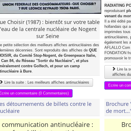
RADIATING P
reproduisant
pl
venant du mond
ue Choisir (1987) : bientôt sur votre table
Il a été édité pa
hollandais qui 
l'eau de la centrale nucléaire de Nogent
imprimées tous
sur Seine
antinucléaires, 
également les a
e petite sélection des meilleurs affiches antinucléaires des
AFLALLO Com &
dernières décennies. Sont reproduits des affiches de
QUE
FONDATION franç
OISIR, du Comité Stop-Nogent, de Greenpeace Italie,
promouvoir le 
 Can 84, du Réseau "Sortir du Nucléaire", et plus
néralement contre Golfech, et pour un camp
Lire la
tinucléaire à Bure
.
affiches d
Lire la suite : Les meilleurs affiches antinucléaires
Ecrire un co
Ecrire un commentaire (0 Commentaires)
es détournements de billets contre le
Brochure 
ucléaire
de mort...
communication antinucléaire :
Br