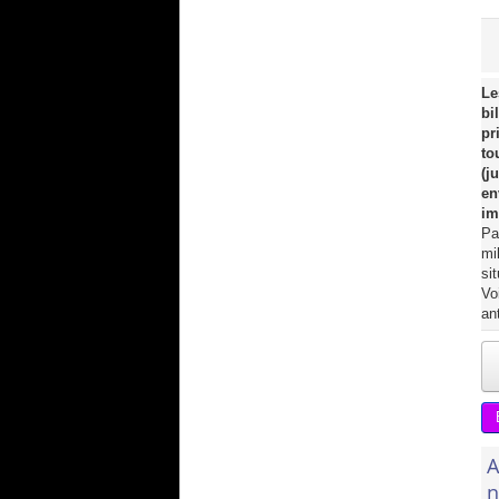
Le
bi
pr
to
(j
en
im
Pa
mi
si
Vo
an
A
n