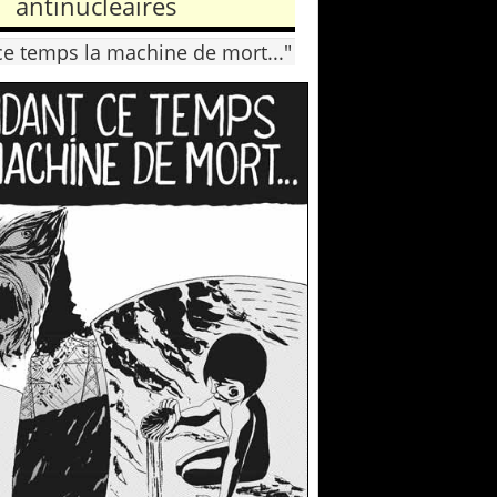
antinucléaires
e temps la machine de mort..."