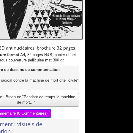
BD antinucléaires, brochure 32 pages
ure format A4,
32 pages N&B, papier offset
sous couverture pelliculée mat 300 gr.
e de dessins de communication
radical contre la machine de mort dite "civile"
ite : Brochure "Pendant ce temps la machine
de mort..."
mmentaire (0 Commentaires)
ment : visuels de
ation