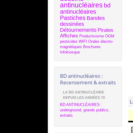
antinucléaires
bd
antinucléaires
Pastiches
Bandes
dessinées
Détournements
Pirates
Affiches
Productivisme
OGM
pesticides
WIFI
Ondes électro-
magnétiques
Brochures
Infokiosque
BD antinucléaires :
Recensement & extraits
LA BD ANTINUCLÉAIRE
DEPUIS LES ANNÉES 70
L
BD ANTINUCLÉAIRES :
underground, grands publics,
extraits