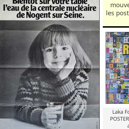
mouve
les pos
Laka F
POSTER