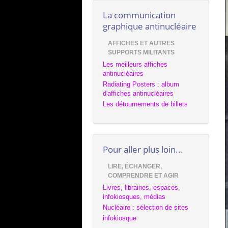
La communication
graphique antinucléaire
AFFICHES ET AUTRES
SUPPORTS MILITANTS
Les meilleurs affiches
antinucléaires
Radiating Posters : album
d'affiches antinucléaires
Les détournements de billets
Pour aller plus loin...
LIRE, ÉCHANGER,
COMPRENDRE ET AGIR
Livres, librairies, espaces,
infokiosques, médias
Nucléaire : sélection de sites
infokiosque