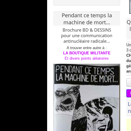
Pendant ce temps la
Q
machine de mort...
Brochure BD & DESSINS
pour une communication
antinucléaire radicale...
Un
A trouver entre autre à :
3 
LA BOUTIQUE MILITANTE
CH
Et divers points aléatoires
du
gé
an
L
n