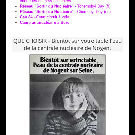
contre les déchets nucléaires
Réseau "Sortir du Nucléaire"
- Tchernobyl Day (fr)
Réseau "Sortir du Nucléaire"
- Chernobyl Day (en)
Can 84
- Court circuit à vélo
Camp antinucléaire à Bure
QUE CHOISIR - Bientôt sur votre table l'eau
de la centrale nucléaire de Nogent