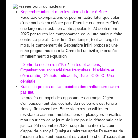
Septembre infini et manifestation du futur à Bure
Face aux expropriations et pour un autre futur que celui
d'une poubelle nucléaire pour l'éternité que promet Cigéo,
une large manifestation a été appelée le 20 septembre
2025 par toutes les composantes de la lutte antinucléaire
contre ce projet. Dans le même temps, tout au long du
mois, le campement de Septembre infini proposait une
riche programmation à la Gare de Luméville, menacée
imminemment d'expulsion.
-
Sortir du nucléaire n°107
/
Luttes et actions
,
Organisations antinucléaires françaises
,
Nucléaire et
démocratie
,
Déchets radioactifs
,
Bure - CIGEO
,
Une
générale
Bure : Le procès de l'association des malfaiteurs n'aura
pas lieu !
Le procès en appel des opposant·es au projet Cigéo
d'enfouissement des déchets du nucléaire s'est tenu à
Nancy, fin novembre. Entre victoires possibles et
résistance assurée, mobilisations et plaidoyers travaillés,
retour sur ces deux jours de lutte pour la démocratie et la
justice. 28 novembre 2022, coup de théâtre à la cour
d'appel de Nancy ! Quelques minutes après l'ouverture de
l'audience les sept opposant·es voient le chef d'accusation