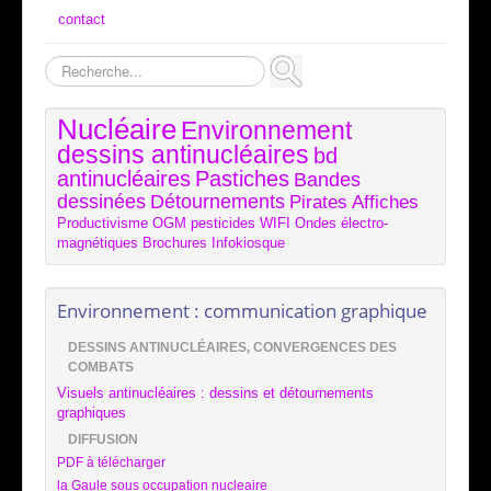
contact
Rechercher
Nucléaire
Environnement
dessins antinucléaires
bd
antinucléaires
Pastiches
Bandes
dessinées
Détournements
Pirates
Affiches
Productivisme
OGM
pesticides
WIFI
Ondes électro-
magnétiques
Brochures
Infokiosque
Environnement : communication graphique
DESSINS ANTINUCLÉAIRES, CONVERGENCES DES
COMBATS
Visuels antinucléaires : dessins et détournements
graphiques
DIFFUSION
PDF à télécharger
la Gaule sous occupation nucleaire