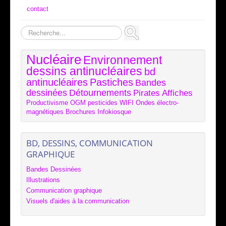
contact
Rechercher
Nucléaire
Environnement
dessins antinucléaires
bd
antinucléaires
Pastiches
Bandes
dessinées
Détournements
Pirates
Affiches
Productivisme
OGM
pesticides
WIFI
Ondes électro-
magnétiques
Brochures
Infokiosque
BD, DESSINS, COMMUNICATION
GRAPHIQUE
Bandes Dessinées
Illustrations
Communication graphique
Visuels d'aides à la communication